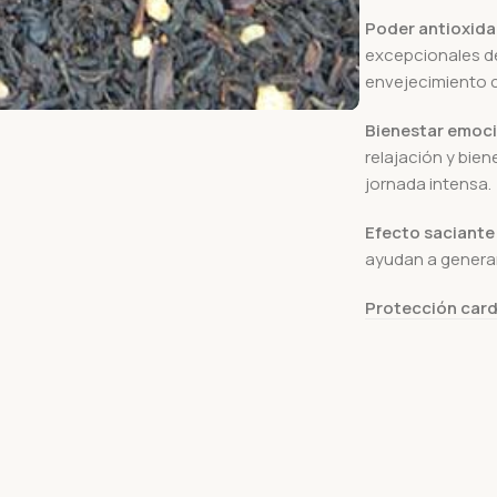
Poder antioxida
excepcionales de
envejecimiento c
Bienestar emoci
relajación y bien
jornada intensa.
Efecto saciante
ayudan a generar 
Protección card
cacao contribuyen
Recomendación
merienda o como s
a otro nivel, se 
potencia la crem
de 3 a 4 minutos 