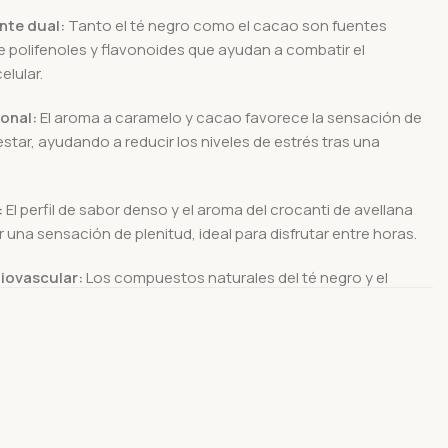
nte dual:
Tanto el té negro como el cacao son fuentes
 polifenoles y flavonoides que ayudan a combatir el
elular.
onal:
El aroma a caramelo y cacao favorece la sensación de
estar, ayudando a reducir los niveles de estrés tras una
:
El perfil de sabor denso y el aroma del crocanti de avellana
una sensación de plenitud, ideal para disfrutar entre horas.
iovascular:
Los compuestos naturales del té negro y el
 a mejorar la salud de las arterias y la circulación sanguínea.
 de consumo:
Es la elección estrella para el momento de la
ustituto de un postre tradicional. Para elevar la experiencia
recomienda añadir un chorrito de leche o bebida vegetal, lo que
osidad del cacao y resalta las notas de caramelo. Infusionar
a 95°C para que el crocanti y el cacao liberen toda su