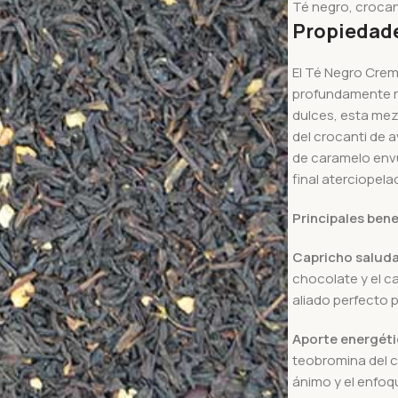
Té negro, crocan
Propiedade
El Té Negro Crem
profundamente r
dulces, esta mez
del crocanti de a
de caramelo envu
final aterciopela
Principales bene
Capricho saluda
chocolate y el c
aliado perfecto 
Aporte energéti
teobromina del c
ánimo y el enfoq