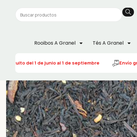
Rooibos A Granel
Tés A Granel
 gratuito del 1 de junio al 1 de septiembre
Envío gra