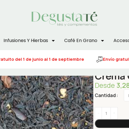
Infusiones Y Hierbas
Café En Grano
Acceso
tuito del 1 de junio al 1 de septiembre
Envío gratuito
Crema 
Desde
3,2
Cantidad