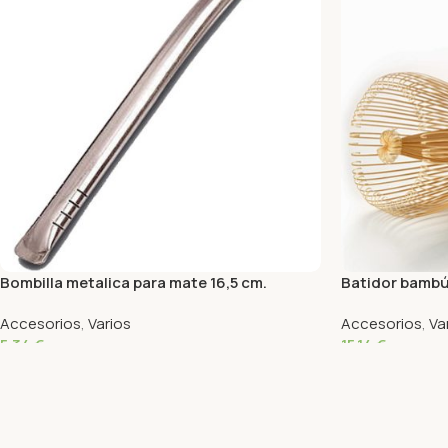
Bombilla metalica para mate 16,5 cm.
Batidor bambú
Accesorios
,
Varios
Accesorios
,
Va
5,34
€
15,14
€
Añadir Al Carrito
Añadir Al Carrit