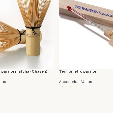
 para té matcha (Chasen)
Termómetro para té
rios
Accesorios
,
Varios
10,45
€
o
Añadir Al Carrito