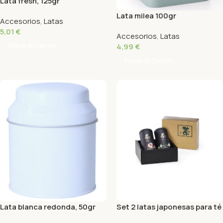
Lata fresh, 125gr
Lata milea 100gr
Accesorios
,
Latas
5,01
€
Accesorios
,
Latas
Añadir Al Carrito
4,99
€
Añadir Al Carrito
Lata blanca redonda, 50gr
Set 2 latas japonesas para té
100gr Anakusa