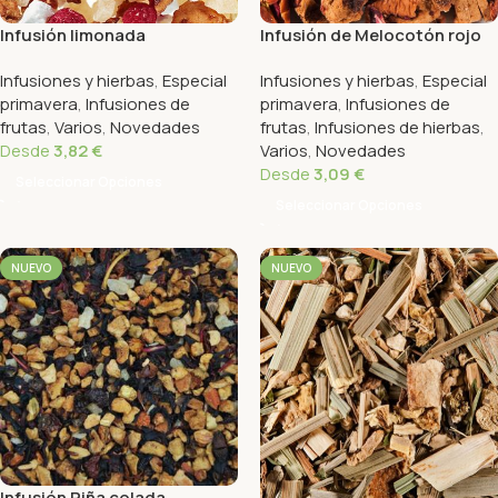
Infusión limonada
Infusión de Melocotón rojo
Infusiones y hierbas
,
Especial
Infusiones y hierbas
,
Especial
primavera
,
Infusiones de
primavera
,
Infusiones de
frutas
,
Varios
,
Novedades
frutas
,
Infusiones de hierbas
,
Desde
3,82
€
Varios
,
Novedades
Desde
3,09
€
Seleccionar Opciones
Seleccionar Opciones
NUEVO
NUEVO
Infusión Piña colada