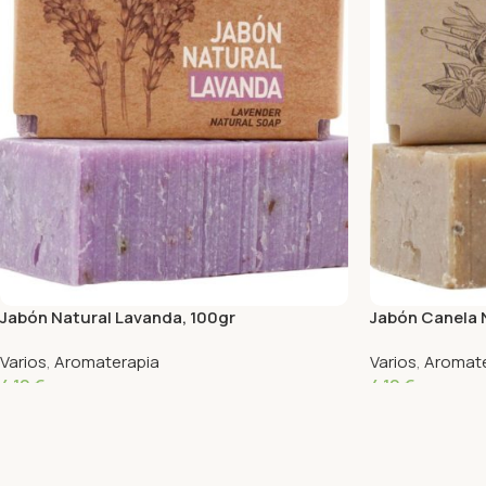
Jabón Natural Lavanda, 100gr
Jabón Canela 
Varios
,
Aromaterapia
Varios
,
Aromate
4,10
€
4,10
€
Añadir Al Carrito
Añadir Al Carrit