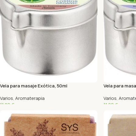
Vela para masaje Exótica, 50ml
Vela para masa
Varios
,
Aromaterapia
Varios
,
Aromate
11,80
€
11,80
€
Añadir Al Carrito
Añadir Al Carrit