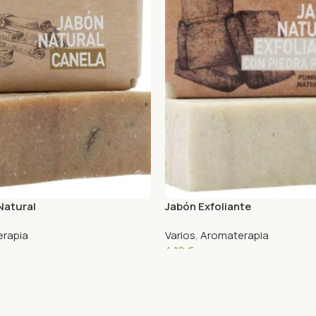
Natural
Jabón Exfoliante
rapia
Varios
,
Aromaterapia
4,10
€
o
Añadir Al Carrito