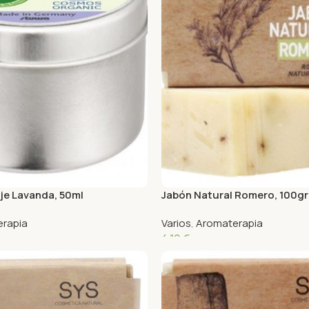
je Lavanda, 50ml
Jabón Natural Romero, 100gr
rapia
Varios
,
Aromaterapia
4,10
€
o
Añadir Al Carrito