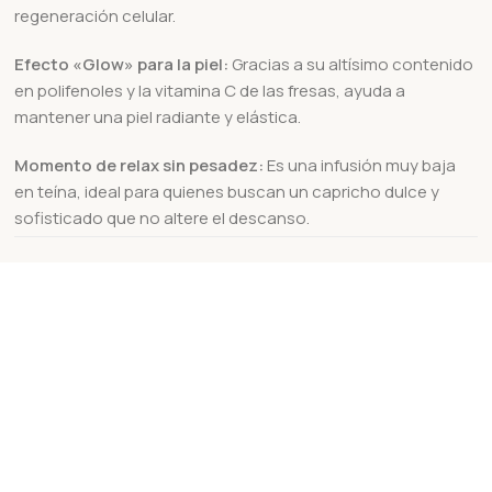
regeneración celular.
Efecto «Glow» para la piel:
Gracias a su altísimo contenido
en polifenoles y la vitamina C de las fresas, ayuda a
mantener una piel radiante y elástica.
Momento de relax sin pesadez:
Es una infusión muy baja
en teína, ideal para quienes buscan un capricho dulce y
sofisticado que no altere el descanso.
Acción depurativa y diurética:
La papaya y la piña ayudan
a la eliminación de líquidos y toxinas, promoviendo una
sensación de ligereza.
Bienestar digestivo:
Las frutas tropicales contienen
CONTACTA
enzimas naturales que facilitan la digestión después de las
comidas.
Equilibrio emocional:
Los pétalos de rosa son conocidos