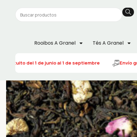
Rooibos A Granel
Tés A Granel
 gratuito del 1 de junio al 1 de septiembre
Envío gra