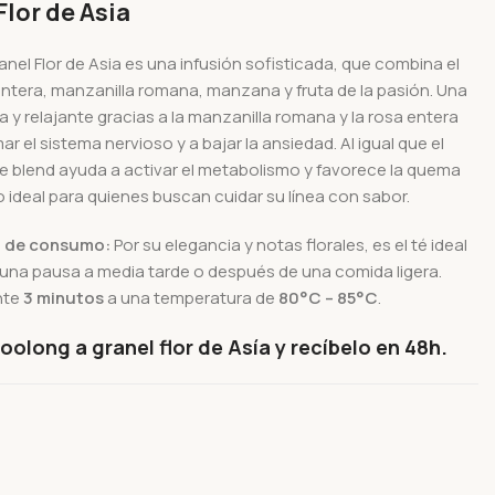
lor de Asia
anel Flor de Asia es una infusión sofisticada, que combina el
entera, manzanilla romana, manzana y fruta de la pasión. Una
 y relajante gracias a la manzanilla romana y la rosa entera
r el sistema nervioso y a bajar la ansiedad. Al igual que el
e blend ayuda a activar el metabolismo y favorece la quema
o ideal para quienes buscan cuidar su línea con sabor.
 de consumo:
Por su elegancia y notas florales, es el té ideal
n una pausa a media tarde o después de una comida ligera.
nte
3 minutos
a una temperatura de
80°C – 85°C
.
oolong a granel flor de Asía y recíbelo en 48h.