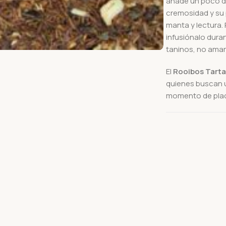
añade un poco de
cremosidad y su p
manta y lectura. 
infusiónalo dura
taninos, no amarg
El
Rooibos Tart
quienes buscan u
momento de place