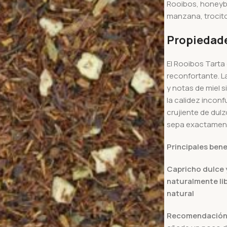
Rooibos, honeybu
manzana, trocito
Propiedade
El Rooibos Tarta
reconfortante. 
y notas de miel 
la calidez inconf
crujiente de dul
sepa exactament
Principales bene
Capricho dulce 
n
aturalmente lib
natural
Recomendación