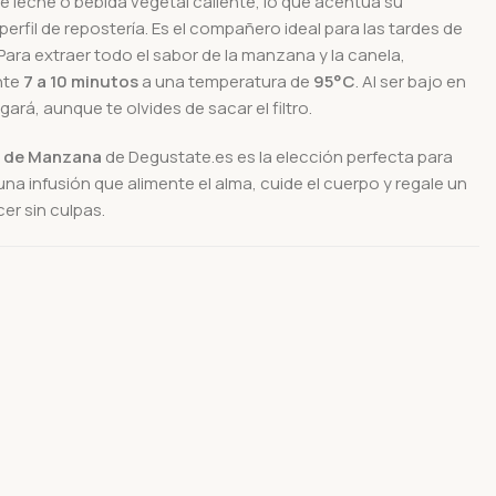
 leche o bebida vegetal caliente, lo que acentúa su
erfil de repostería. Es el compañero ideal para las tardes de
Para extraer todo el sabor de la manzana y la canela,
nte
7 a 10 minutos
a una temperatura de
95°C
. Al ser bajo en
ará, aunque te olvides de sacar el filtro.
a de Manzana
de Degustate.es es la elección perfecta para
na infusión que alimente el alma, cuide el cuerpo y regale un
r sin culpas.