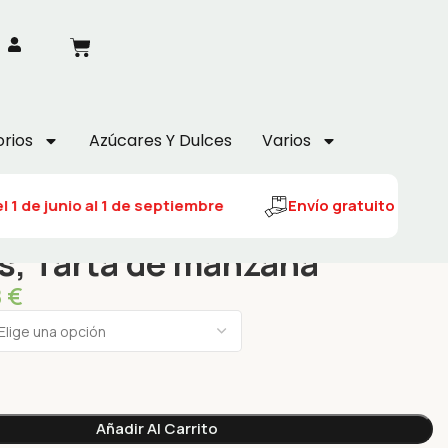
rios
Azúcares Y Dulces
Varios
1 de junio al 1 de septiembre
Envío gratuito del 1 de 
s, Tarta de manzana
8
€
Añadir Al Carrito