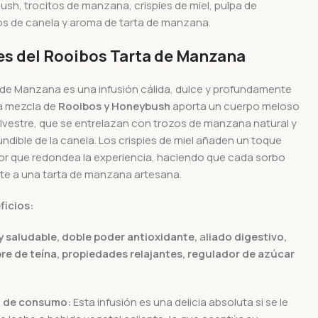
sh, trocitos de manzana, crispies de miel, pulpa de
s de canela y aroma de tarta de manzana.
s del Rooibos Tarta de Manzana
 de Manzana es una infusión cálida, dulce y profundamente
La mezcla de
Rooibos y Honeybush
aporta un cuerpo meloso
silvestre, que se entrelazan con trozos de manzana natural y
undible de la canela. Los crispies de miel añaden un toque
zor que redondea la experiencia, haciendo que cada sorbo
e a una tarta de manzana artesana.
ficios:
y saludable, d
oble poder antioxidante,
a
liado digestivo,
re de teína, p
ropiedades relajantes, r
egulador de azúcar
 de consumo:
Esta infusión es una delicia absoluta si se le