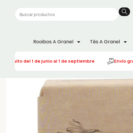
Rooibos A Granel
Tés A Granel
 gratuito del 1 de junio al 1 de septiembre
Envío grat