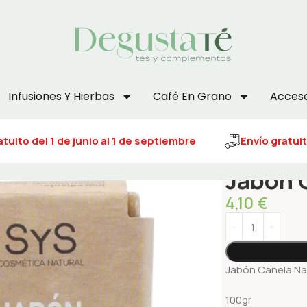
Infusiones Y Hierbas
Café En Grano
Acceso
uito del 1 de junio al 1 de septiembre
Envío gratuito
Jabón 
4,10
€
Jabón Canela Na
100gr