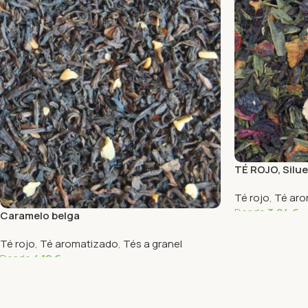
TÉ ROJO, Silu
Té rojo
,
Té aro
Desde
3,84
€
Caramelo belga
Seleccionar Op
Té rojo
,
Té aromatizado
,
Tés a granel
Desde
4,12
€
Seleccionar Opciones