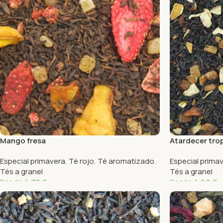
Mango fresa
Atardecer trop
Especial primavera
,
Té rojo
,
Té aromatizado
,
Especial prima
Tés a granel
Tés a granel
Desde
4,79
€
Desde
4,69
€
Seleccionar Opciones
Seleccionar Op