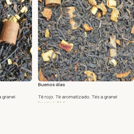
Buenos días
a granel
Té rojo
,
Té aromatizado
,
Tés a granel
Desde
4,01
€
Seleccionar Opciones