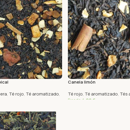
ical
Canela limón
vera
,
Té rojo
,
Té aromatizado
,
Té rojo
,
Té aromatizado
,
Tés 
Desde
4,08
€
Seleccionar Opciones
ciones