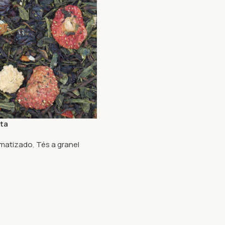
eta
matizado
,
Tés a granel
ciones