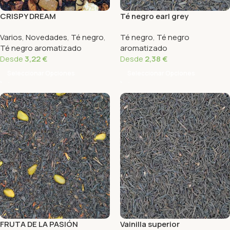
CRISPY DREAM
Té negro earl grey
Varios
,
Novedades
,
Té negro
,
Té negro
,
Té negro
Té negro aromatizado
aromatizado
Desde
3,22
€
Desde
2,38
€
Seleccionar Opciones
Seleccionar Opciones
FRUTA DE LA PASIÓN
Vainilla superior