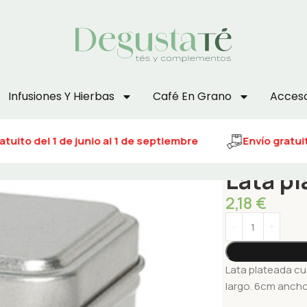
Infusiones Y Hierbas
Café En Grano
Acceso
tuito del 1 de junio al 1 de septiembre
Envío gratuito
Lata pl
2,18
€
Lata plateada cu
largo. 6cm ancho