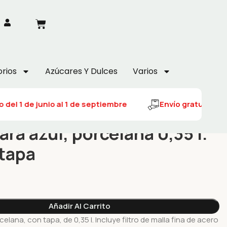
rios
Azúcares Y Dulces
Varios
 del 1 de junio al 1 de septiembre
Envío gratuito del 
ara azul, porcelana 0,35 l.
 tapa
Añadir Al Carrito
elana, con tapa, de 0,35 l. Incluye filtro de malla fina de acero