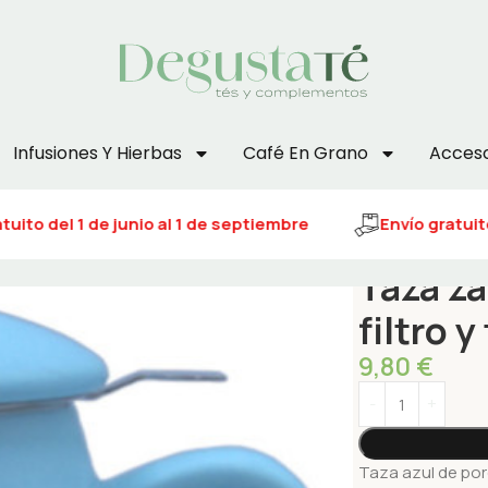
Infusiones Y Hierbas
Café En Grano
Acceso
uito del 1 de junio al 1 de septiembre
Envío gratuito
Taza za
filtro y
9,80
€
Taza azul de porc