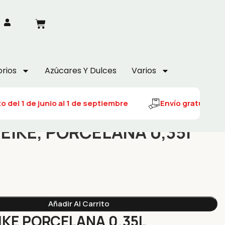
rios
Azúcares Y Dulces
Varios
 del 1 de junio al 1 de septiembre
Envío gratuito del
EIKE, PORCELANA 0,35l
Añadir Al Carrito
IKE PORCELANA 0.35L