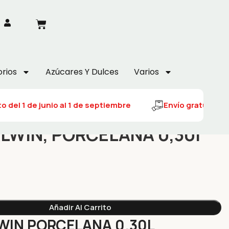
rios
Azúcares Y Dulces
Varios
 del 1 de junio al 1 de septiembre
Envío gratuito del
LWIN, PORCELANA 0,30l
Añadir Al Carrito
WIN PORCELANA 0.30L