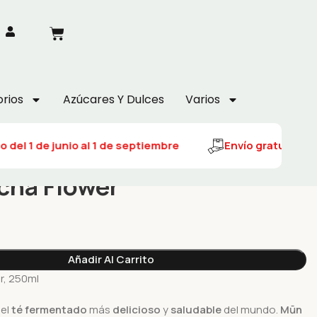
rios
Azúcares Y Dulces
Varios
 del 1 de junio al 1 de septiembre
Envío gratuito del 
ha Flower
Añadir Al Carrito
, 250ml
 el
té fermentado
más
delicioso
y
saludable
del mundo.
Mūn