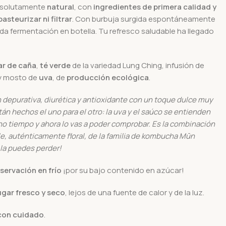
bsolutamente
natural
, con
ingredientes de primera calidad y
pasteurizar ni filtrar
. Con burbuja surgida espontáneamente
da fermentación en botella. Tu refresco saludable ha llegado
r de caña
,
té verde
de la variedad Lung Ching, infusión de
y mosto de
uva
, de
producción ecológica
.
depurativa, diurética y antioxidante con un toque dulce muy
án hechos el uno para el otro: la uva y el saúco se entienden
 tiempo y ahora lo vas a poder comprobar. Es la combinación
le, auténticamente floral, de la familia de kombucha Mūn
 la puedes perder!
servación en frío
¡por su bajo contenido en azúcar!
ugar fresco y seco
, lejos de una fuente de calor y de la luz.
 con cuidado
.