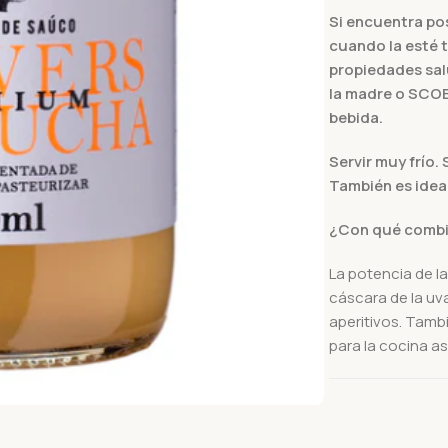
Si encuentra po
cuando la esté 
propiedades salu
la madre o SCOB
bebida.
Servir muy frío
También es ideal
¿Con qué comb
La potencia de la
cáscara de la uv
aperitivos. Tamb
para la cocina as