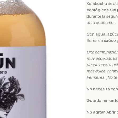
Kombucha
es a
ecológicos
.
Sin 
durante la segun
para quedarse!
Con
agua
,
azúca
flores de
saúco
Una combinación 
muy especial. Est
desde hace mucho
más dulce y afab
Ferments. ¡No te
No necesita con
Guardar en un l
No agitar. Abrir