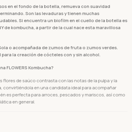
sos en el fondo de la botella, remueva con suavidad
terminando. Son las levaduras y tienen muchas
dables. Si encuentra un biofilm en el cuello de la botella es
Y de kombucha, a partir de la cual nace esta maravillosa
. Sola o acompañada de zumos de fruta o zumos verdes.
 para la creación de cócteles con y sin alcohol.
ina FLOWERS Kombucha?
s flores de saúco contrasta con las notas de la pulpa y la
a, convirtiéndola en una candidata ideal para acompañar
ién es perfecta para arroces, pescados y mariscos, así como
iática en general.