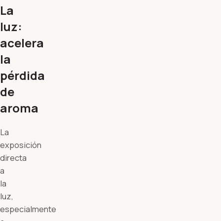
La
luz:
acelera
la
pérdida
de
aroma
La
exposición
directa
a
la
luz,
especialmente