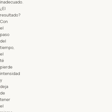
inadecuado.
¿El
resultado?
Con
el
paso
del
tiempo,
el
té
pierde
intensidad
y
deja
de
tener
el