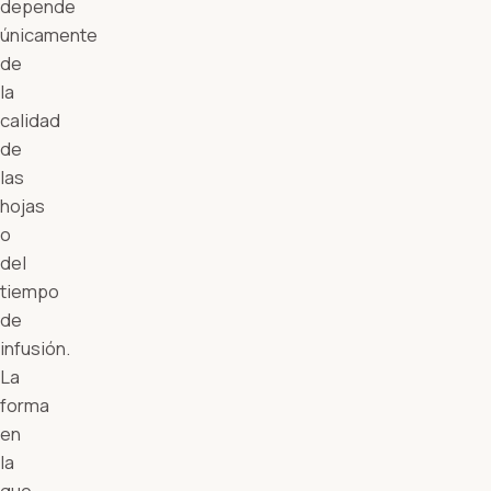
depende
únicamente
de
la
calidad
de
las
hojas
o
del
tiempo
de
infusión.
La
forma
en
la
que