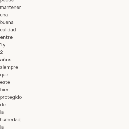
mantener
una
buena
calidad
entre
1 y
2
años
,
siempre
que
esté
bien
protegido
de
la
humedad,
la